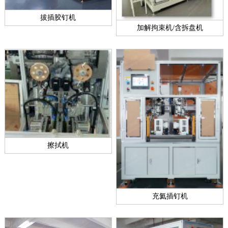
拔插胶钉机
加解拘束机/含拆盘机
擦拭机
充氦插钉机