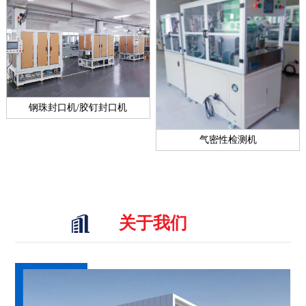
钢珠封口机/胶钉封口机
气密性检测机
关于我们